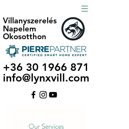
Villanyszerelés
Villanyszerelés
Napelem
Napelem
Okosotthon
Okosotthon
+36 30 1966 871
+36 30 1966 871
info@lynxvill.com
info@lynxvill.com
Our Services