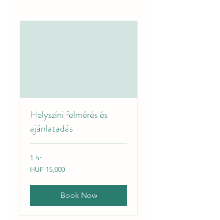
Helyszíni felmérés és
ajánlatadás
1 hr
15,000
HUF 15,000
Hungarian
forints
Book Now